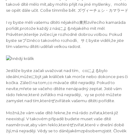
takové dítě mělo mít,aby mohlo přijít na jiné myšlenky、mohlo
se opět dále učit. Coße tímmße bêt. ズヴィーチェシ・カマラード
I vy byste měli vašemu dítěti nějakého東邦zvířecího kamaráda
pořídit,protože každý z násによるnějakého mít měl.
Právěten,kterěje zvíčecí,je rozhodně dobrou volbou. Pokud
byste seプロněco takového rozhodli、サミbyste viděli,že jste
tím vašemu dítěti udělali velkou radost.
Jestliže byste začali uvažovat nad tím、coによるbylo
ideální,můžeにbýt jak králíček tak morče nebo dokonce pes či
kočka. Zálečí na tom,co mávače dítě nejraději. Pokud to
nevíte,mřete se vačeho dítěte nenápadný zeptat. Jistě vám
rádo řekne,které zvířátko má nejraději、vy se poté můžete
zamyslet nad tím,kteréぜzvířátek vašemu dítěti pořídíte.
Možná,že vám vaše dítě řekne,že má rádo zvířata,která již
neexistují. V takovém případě budete muset vaše dítě
nasměrovat,aby vám řeklo,kteréぜzvířat,které v dnešní době
žijí,má nejraději.
Vědy se to dánějakěmzpěsobemzjistit. Člověk