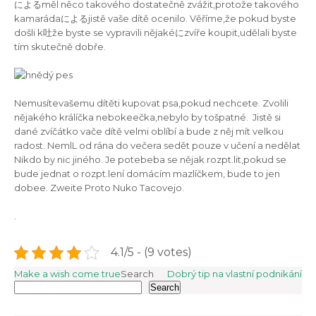
によるměl něco takového dostatečně zvážit,protože takového
kamarádaによるjistě vaše dítě ocenilo.
Věříme,že pokud byste
došli k吐že byste se vypravili nějakéにzvíře koupit,udělali byste
tím skutečně dobře.
Nemusítevašemu dítěti kupovat psa,pokud nechcete. Zvolili
nějakého králíčka nebokeečka,nebylo by tošpatné.
Jistě si
dané zvíčátko vače dítě velmi oblíbí a bude z něj mít velkou
radost. NemlL od rána do večera sedět pouze v učení a nedělat
Nikdo by nic jiného. Je potebeba se nějak rozpt.lit,pokud se
bude jednat o rozpt.lení domácím mazlíčkem, bude to jen
dobee.
Zweite Proto Nuko Tacovejo.
.
4.1/5 - (9 votes)
Post
Make a wish come true
Search
Dobrý tip na vlastní podnikání
Search
navigation