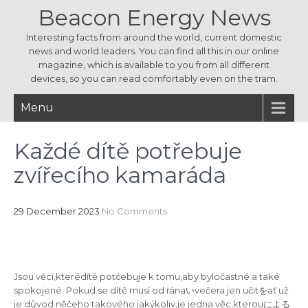
Beacon Energy News
Interesting facts from around the world, current domestic
news and world leaders. You can find all this in our online
magazine, which is available to you from all different
devices, so you can read comfortably even on the tram.
Menu
Každé dítě potřebuje
zvířecího kamaráda
29 December 2023
No Comments
Jsou věci,kterédítě potčebuje k tomu,aby byločastné a také
spokojené. Pokud se dítě musí od ránaいvečera jen učitをať už
je důvod něčeho takového jakýkoliv,je jedna věc,kterouによる